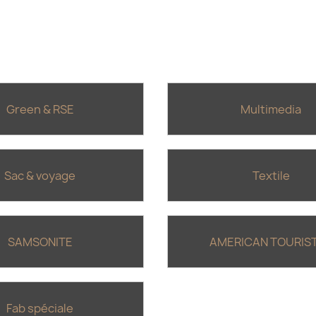
Green & RSE
Multimedia
Sac & voyage
Textile
SAMSONITE
AMERICAN TOURIS
Fab spéciale