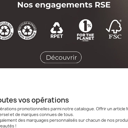
utes vos opérations
érations promotionnelles parmi notre catalogue. Offrir un articl
iversel et de marques connues de tous.
 également des marquages personnalisés sur chacun de nos produit
veautés !