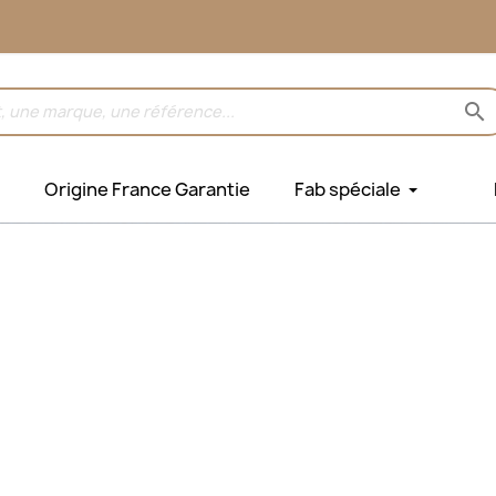
search
Origine France Garantie
Fab spéciale