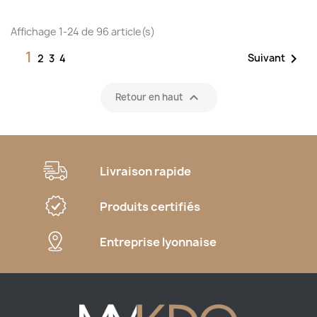
Affichage 1-24 de 96 article(s)
1

Suivant
2
3
4

Retour en haut
Livraison rapide
Produits certifiés
Entreprise lyonnaise