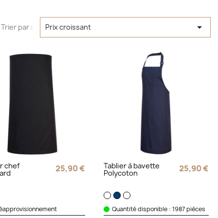

Trier par :
Prix croissant
er chef
Tablier à bavette
25,90 €
25,90 €
ard
Polycoton
réapprovisionnement
Quantité disponible : 1987 pièces