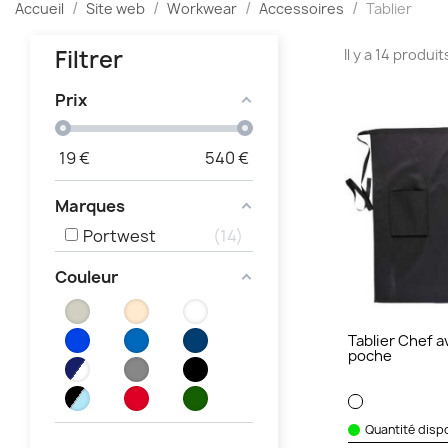
Accueil
Site web
Workwear
Accessoires
Tablier
Filtrer
Il y a 14 produit
Prix
19
€
540
€
Marques
Portwest
14
Couleur
Tablier Chef a
poche
Quantité dispo