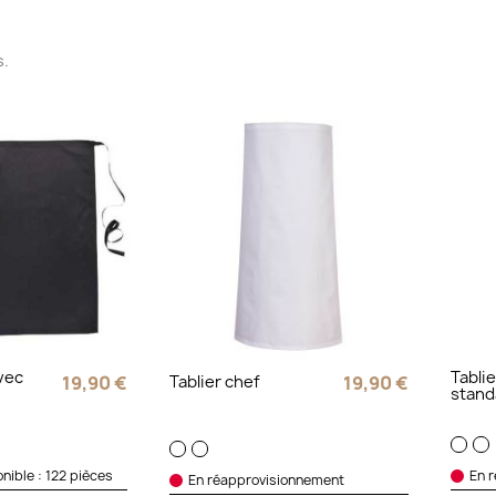
s.
vec
Tabli
19,90 €
Tablier chef
19,90 €
stand
nible : 122 pièces
En 
En réapprovisionnement