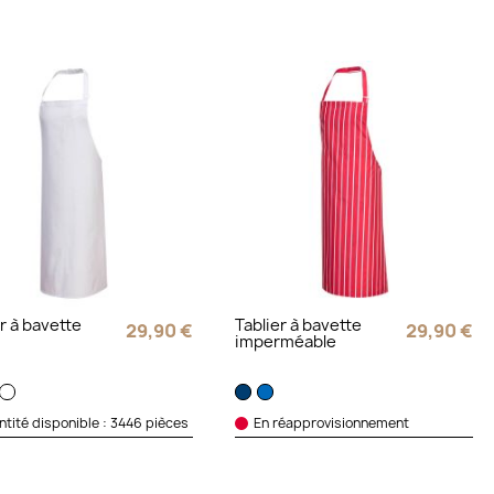
r à bavette
Tablier à bavette
29,90 €
29,90 €
n
imperméable
tité disponible : 3446 pièces
En réapprovisionnement