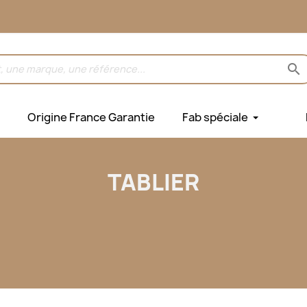
search
Origine France Garantie
Fab spéciale
TABLIER