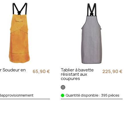
er Soudeur en
Tablier à bavette
65,90 €
225,90 €
résistant aux
coupures
réapprovisionnement
Quantité disponible : 395 pièces