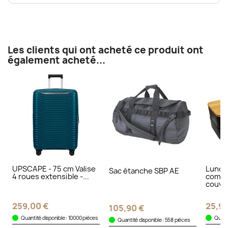
Les clients qui ont acheté ce produit ont
également acheté...
UPSCAPE - 75 cm Valise
Lunch
Sac étanche SBP AE
4 roues extensible -...
compa
couver
259,00 €
25,90
105,90 €
Quantité disponible : 10000 pièces
Quanti
Quantité disponible : 558 pièces