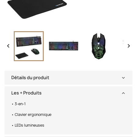


Détails du produit
Les + Produits
• 3-en-1
• Clavier ergonomique
• LEDs lumineuses