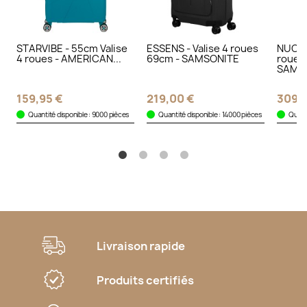
STARVIBE - 55cm Valise
ESSENS - Valise 4 roues
NUON -
4 roues - AMERICAN...
69cm - SAMSONITE
roues 
SAMS
159,95 €
219,00 €
309,
Quantité disponible : 9000 pièces
Quantité disponible : 14000 pièces
Quanti
Livraison rapide
Produits certifiés